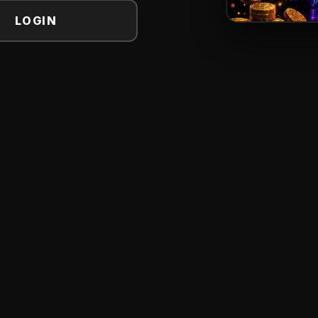
LOGIN