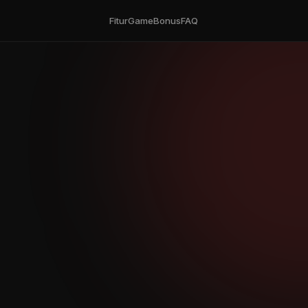
Fitur
Game
Bonus
FAQ