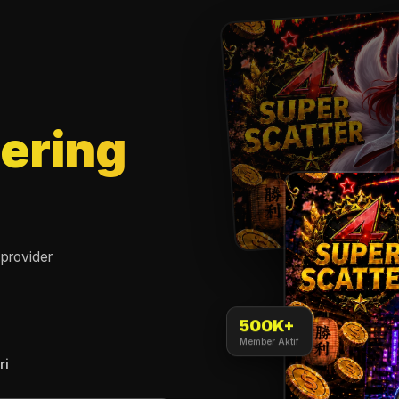
Sering
provider
500K+
Member Aktif
ri