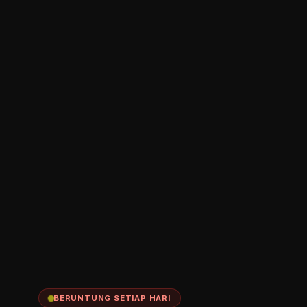
BERUNTUNG SETIAP HARI