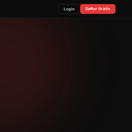
Daftar Gratis
Login