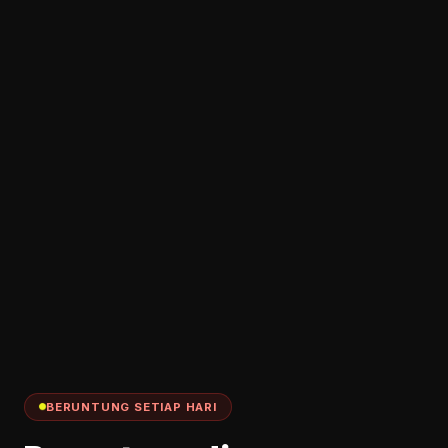
BERUNTUNG SETIAP HARI