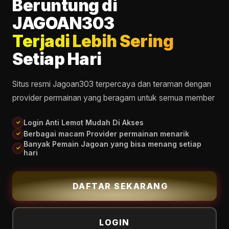
Beruntung di
JAGOAN303
Terjadi Lebih Sering
Setiap Hari
Situs resmi Jagoan303 terpercaya dan teraman dengan
provider permainan yang beragam untuk semua member
Login Anti Lemot Mudah Di Akses
✓
Berbagai macam Provider permainan menarik
✓
Banyak Pemain Jagoan yang bisa menang setiap
✓
hari
DAFTAR SEKARANG
LOGIN