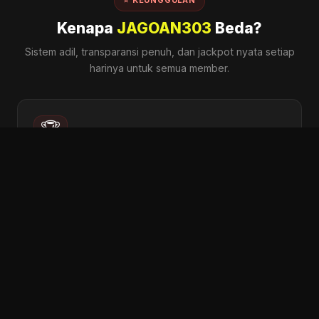
Kenapa
JAGOAN303
Beda?
Sistem adil, transparansi penuh, dan jackpot nyata setiap
harinya untuk semua member.
🏆
Sistem Terbaik
Awalnya coba biasa aja, tapi ternyata sistemnya enak
banget dipakai. Alurnya jelas kayak lagi naik level, jadi
makin betah
⚡
Fitur Stabil