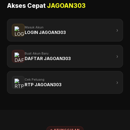
Akses Cepat
JAGOAN303
Masuk Akun
›
LOGIN JAGOAN303
Buat Akun Baru
›
DAFTAR JAGOAN303
Cek Peluang
›
RTP JAGOAN303
⭐ KEUNGGULAN